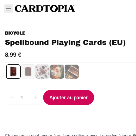
BICYCLE
Spellbound Playing Cards (EU)
8,99 €
Ajouter au panier
Chaque main peut mener à un ‘coup critique’ avec les cartes à jouer B