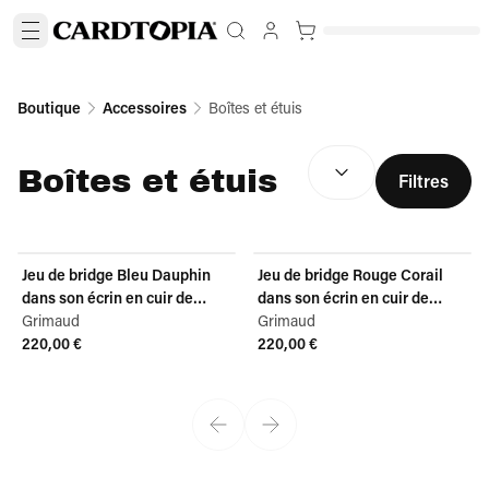
Boutique
Accessoires
Boîtes et étuis
TRIER PAR :
(
facultatif
)
Boîtes et étuis
Filtres
Jeu de bridge Bleu Dauphin
Jeu de bridge Rouge Corail
dans son écrin en cuir de
dans son écrin en cuir de
pomme
Grimaud
pomme
Grimaud
220,00 €
220,00 €
View product
View product