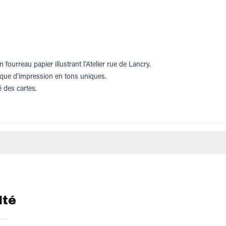
ourreau papier illustrant l’Atelier rue de Lancry.
ique d’impression en tons uniques.
é des cartes.
lté