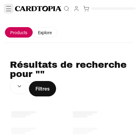
Products
Explore
Résultats de recherche
pour ""
TRIER PAR :
(
facultatif
)
Filtres